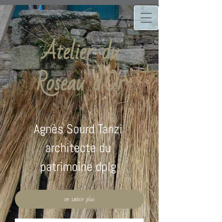
Atelier du
Roseau d'Or
Agnès Sourd Tanzi
architecte du
patrimoine dplg
en savoir plus